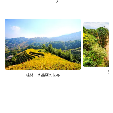
張
桂林 - 水墨画の世界