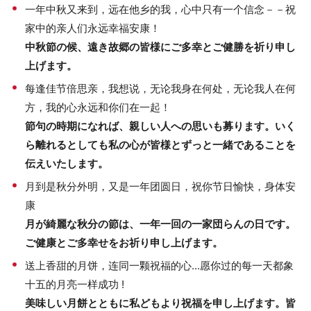
一年中秋又来到，远在他乡的我，心中只有一个信念－－祝
家中的亲人们永远幸福安康！
中秋節の候、遠き故郷の皆様にご多幸とご健勝を祈り申し
上げます。
每逢佳节倍思亲，我想说，无论我身在何处，无论我人在何
方，我的心永远和你们在一起！
節句の時期になれば、親しい人への思いも募ります。いく
ら離れるとしても私の心が皆様とずっと一緒であることを
伝えいたします。
月到是秋分外明，又是一年团圆日，祝你节日愉快，身体安
康
月が綺麗な秋分の節は、一年一回の一家団らんの日です。
ご健康とご多幸せをお祈り申し上げます。
送上香甜的月饼，连同一颗祝福的心...愿你过的每一天都象
十五的月亮一样成功 !
美味しい月餅とともに私どもより祝福を申し上げます。皆