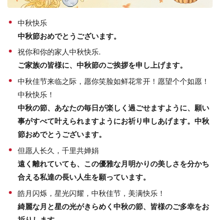
中秋快乐
中秋節おめでとうございます。
祝你和你的家人中秋快乐.
ご家族の皆様に、中秋節のご挨拶を申し上げます。
中秋佳节来临之际，愿你笑脸如鲜花常开！愿望个个如愿！
中秋快乐！
中秋の節、あなたの毎日が楽しく過ごせますように、願い
事がすべて叶えられますようにお祈り申しあげます。中秋
節おめでとうございます。
但愿人长久，千里共婵娟
遠く離れていても、この優雅な月明かりの美しさを分かち
合える私達の長い人生を願っています。
皓月闪烁，星光闪耀，中秋佳节，美满快乐！
綺麗な月と星の光がきらめく中秋の節、皆様のご多幸をお
祈りします。