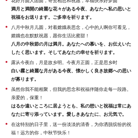
花好月圆人团圆，寄去相思和祝愿，幸福快乐好梦圆
満月と満開の綺麗な花々がある今夜、あなたへ私の思いと
祝福をお送ります。ご多幸を祈ります。
八月中秋月儿圆，对着嫦娥表思念，心中的人啊你可看见，
嫦娥也在默默祝愿，愿你生活比蜜甜！
八月の中秋節の月は満月。あなたへの慕いを、お伝えいた
したく思います。そしてあなたの幸せを祈ります。
露从今夜白，月是故乡明。今夜月正圆，正是思乡时
白い霧と綺麗な月がある今夜、懐かしく良き故郷への思い
が募ります。
虽然你我不能相聚，但我的思念和祝福伴随你走每一段路。
亲爱的，保重！
はるか遠いところに居ようとも、私の想いと祝福は常にあ
なたに寄り添っています。愛しきあなたに、お元気で。
在这特别的日子里，送一份淡淡的清香，为你洒脱缤纷的祝
福！远方的你，中秋节快乐！