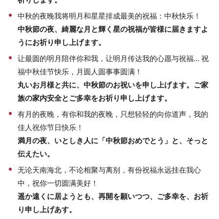
中秋的夜晚我将明月和星星排成最美的祝福：中秋快乐！
中秋節の夜、綺麗な月と輝く星の祝福が皆様に届きますよ
うにお祈り申し上げます。
让最圆的明月陪伴你和我，让明月传达我的心愿与祝福… 祝
福中秋佳节快乐，月圆人圆事事圆满！
丸いお月様と共に、中秋節のお祝いを申し上げます。ご家
族の家内安全とご多幸をお祈り申し上げます。
有月的夜晚，有你和我的夜晚，只想轻轻的向你道声，我的
佳人祝你节日快乐！
満月の夜、いとしき人に「中秋節おめでとう」と、そっと
伝えたい。
无论天南海北，不论相聚与离别，有份祝福永远挂在我心
中，祝你一切圆满美好！
遥か遠くに居ようとも、再開を願いつつ、ご多幸を、お祈
り申し上げあす。