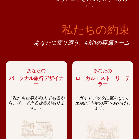
に。
私たちの約束
あなたに寄り添う、4対1の専属チーム
あなたの
あなたの
パーソナル旅行デザイナ
ローカル・ストーリーテ
ー
ラー
「私たち自身が旅人であるか
「ガイドブックに載らない、
らこそ、できる提案がありま
土地の“本物の声”をお届けし
す。」
ます。」