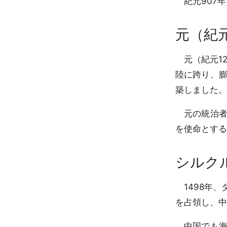
紀元907年
元（紀元
元（紀元12
陸に跨り、
築しました。
元の統治者
を使命とする
シルク
1498年、
を占領し、中
中国でも海