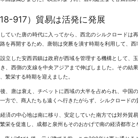
18-917）貿易は活発に発展
していた唐の時代に入ってから、西北のシルクロードは再
路を再開するため、唐朝は突厥を潰す時期を利用して、西
設立した安西四鎮は政府が西域を管理する機構として、玉
開き、西側の支線を中央アジアまで伸ばしました。その結
、繁栄する時期を迎えました。
後、唐は衰え、チベットに西域の大半を占められ、中国の
一方で、商人たちも遠くへ行きたがらず、シルクロードの
経済の中心地は南に移り、安定していた南方では対外貿易
繁栄を促進し、成都と泉州もそのおかげで南の経済都市と