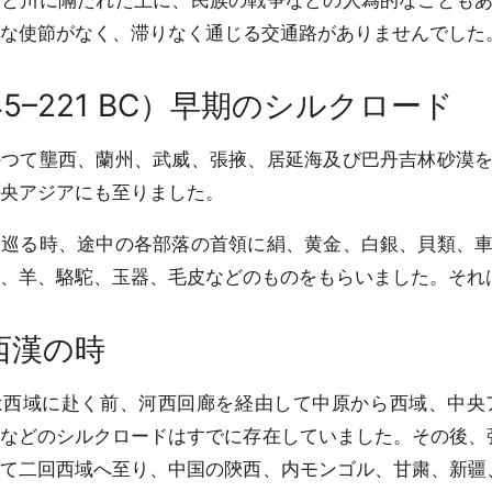
と川に隔たれた上に、民族の戦争などの人為的なこともあ
な使節がなく、滞りなく通じる交通路がありませんでした
45–221 BC）早期のシルクロード
つて壟西、蘭州、武威、張掖、居延海及び巴丹吉林砂漠を
央アジアにも至りました。
巡る時、途中の各部落の首領に絹、黄金、白銀、貝類、車
、羊、駱駝、玉器、毛皮などのものをもらいました。それ
西漢の時
西域に赴く前、河西回廊を経由して中原から西域、中央
などのシルクロードはすでに存在していました。その後、
て二回西域へ至り、中国の陝西、内モンゴル、甘粛、新疆