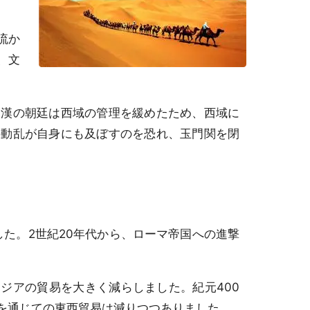
流か
、文
漢の朝廷は西域の管理を緩めたため、西域に
の動乱が自身にも及ぼすのを恐れ、玉門関を閉
した。2世紀20年代から、ローマ帝国への進撃
ジアの貿易を大きく減らしました。紀元400
を通じての東西貿易は減りつつありました。