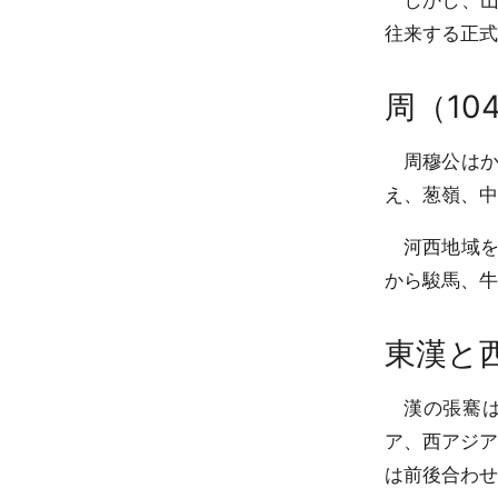
しかし、山
往来する正式
周（10
周穆公はか
え、葱嶺、中
河西地域を
から駿馬、牛
東漢と
漢の張騫は
ア、西アジア
は前後合わせ