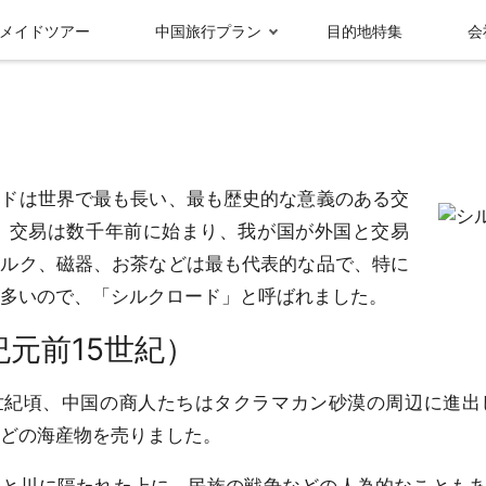
メイドツアー
中国旅行プラン
目的地特集
会
ドは世界で最も長い、最も歴史的な意義のある交
。 交易は数千年前に始まり、我が国が外国と交易
シルク、磁器、お茶などは最も代表的な品で、特に
多いので、「シルクロード」と呼ばれました。
紀元前15世紀）
受賞実績＆メディ
グループ情報
ア報
九寨溝
成都
世紀頃、中国の商人たちはタクラマカン砂漠の周辺に進出
どの海産物を売りました。