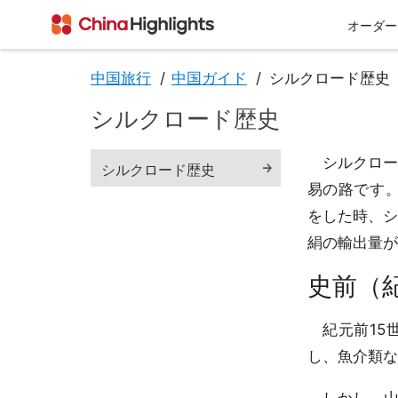
オーダー
中国旅行
中国ガイド
シルクロード歴史
シルクロード歴史
会社情報
シルクロー
シルクロード歴史
易の路です
をした時、
絹の輸出量が
史前（
私たちについて
チベット
西安
紀元前15
し、魚介類な