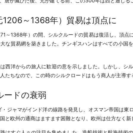
、唐が滅びた後、元が建てる前、この300年は西と通じる
1206～1368年）貿易は頂点に
71～1368年）の間、シルクルードの貿易は復活し、頂
膨大な貿易網を築きました。チンギスハンはすべての小国
は西洋からの旅人に歓迎の意を示しました。しかし、シル
人たちなので、この時のシルクロードはもう商人が主導す
ルードの衰弱
ダ・ジャマがインド洋の線路を発見し、オスマン帝国は東
国と欧州の通商はますます困難となり、欧州は仕方なく新
路はすぐ人々の注目を集めました。造船技術と航海技術の