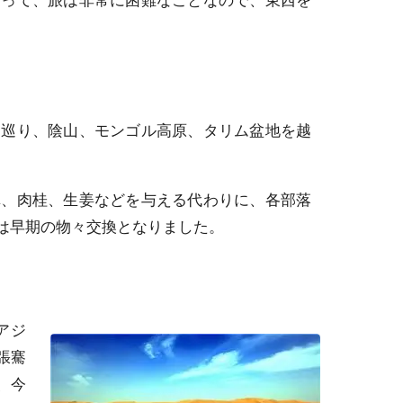
って、旅は非常に困難なことなので、東西を
。
巡り、陰山、モンゴル高原、タリム盆地を越
、肉桂、生姜などを与える代わりに、各部落
は早期の物々交換となりました。
アジ
張騫
、今