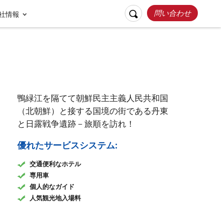
問い合わせ
社情報
鴨緑江を隔てて朝鮮民主主義人民共和国
（北朝鮮）と接する国境の街である丹東
と日露戦争遺跡－旅順を訪れ！
優れたサービスシステム:
リスポンシブルト
交通便利なホテル
お客様の声
ラベル
張家界
桂林
専用車
個人的なガイド
人気観光地入場料