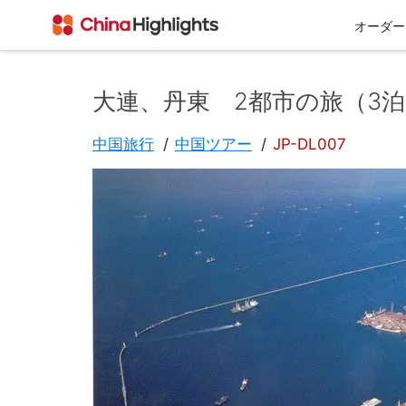
オーダー
大連、丹東 2都市の旅（3泊
会社情報
中国旅行
中国ツアー
JP-DL007
私たちについて
チベット
西安