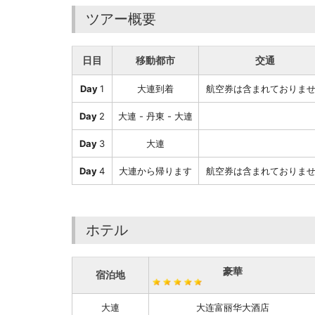
ツアー概要
日目
移動都市
交通
Day
1
大連到着
航空券は含まれておりま
Day
2
大連 - 丹東 - 大連
Day
3
大連
Day
4
大連から帰ります
航空券は含まれておりま
ホテル
豪華
宿泊地
大連
大连富丽华大酒店