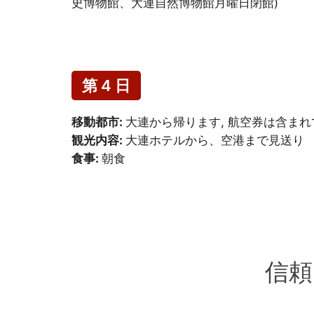
史博物館、大連自然博物館月曜日閉館)
第 4 日
移動都市:
大連から帰ります, 航空券は含ま
観光内容:
大連ホテルから、空港まで見送り
食事:
朝食
信頼