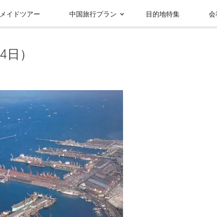
メイドツアー
中国旅行プラン
目的地特集
会
4日）
受賞実績＆メディ
グループ情報
ア報
九寨溝
成都