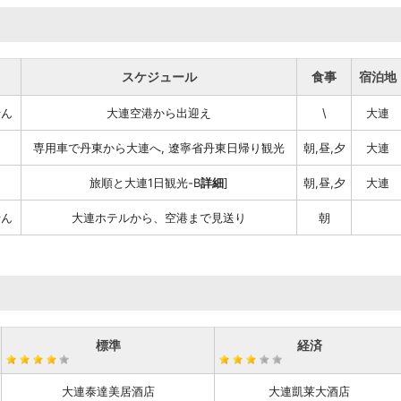
スケジュール
食事
宿泊地
せん
大連空港から出迎え
\
大連
専用車で丹東から大連へ, 遼寧省丹東日帰り観光
朝,昼,夕
大連
旅順と大連1日観光-B
詳細
]
朝,昼,夕
大連
せん
大連ホテルから、空港まで見送り
朝
標準
経済
大連泰達美居酒店
大連凱莱大酒店