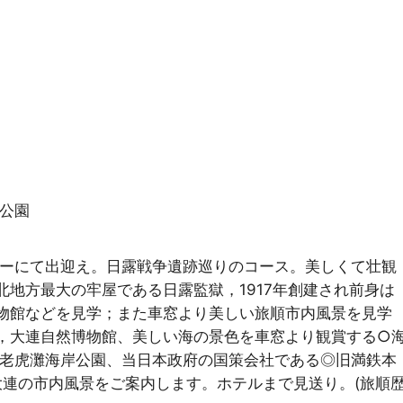
海公園
ルロビーにて出迎え。日露戦争遺跡巡りのコース。美しくて壮観
地方最大の牢屋である日露監獄，1917年創建され前身は
物館などを見学；また車窓より美しい旅順市内風景を見学
，大連自然博物館、美しい海の景色を車窓より観賞する○
◎老虎灘海岸公園、当日本政府の国策会社である◎旧満鉄本
大連の市内風景をご案内します。ホテルまで見送り。(旅順