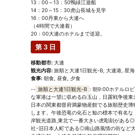
13：00～13：50鴨緑江遊船
14：20～15：30虎山長城を見学
16：00丹東から大連へ
（4時間で大連着）
20：00大連のホテルまで送迎。
第 3 日
移動都市:
大連
観光内容:
旅順と大連1日観光-B, 大連港, 星
食事:
朝食, 昼食, 夕食
--
旅順と大連1日観光-B
: 朝9:00ホテ
な軍港は一望に収める白玉山，日露戦争後東北
日本の関東都督府満蒙物産館でる旅順歴史博
します。午後恐竜の化石と鯨の標本で有名な
岸観光道路,東北で一番大きい虎彫刻がある
社･旧日本人町である◎南山路風情の街など