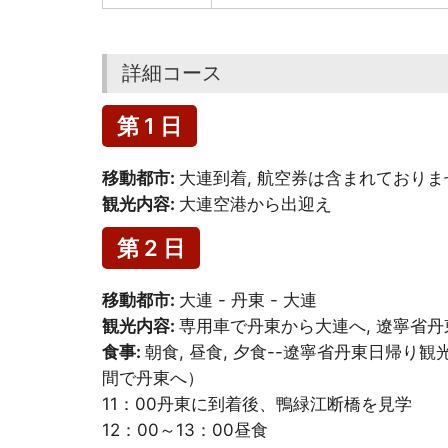
詳細コース
第 1 日
移動都市:
大連到着, 航空券は含まれておりま
観光内容:
大連空港から出迎え
第 2 日
移動都市:
大連 - 丹東 - 大連
観光内容:
専用車で丹東から大連へ, 遼寧省
食事:
朝食, 昼食, 夕食--
遼寧省丹東日帰り観
間で丹東へ）
11：00丹東に到着後、鴨緑江断橋を見学
12：00～13：00昼食