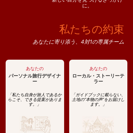
に。
私たちの約束
あなたに寄り添う、4対1の専属チーム
あなたの
あなたの
パーソナル旅行デザイナ
ローカル・ストーリーテ
ー
ラー
「私たち自身が旅人であるか
「ガイドブックに載らない、
らこそ、できる提案がありま
土地の“本物の声”をお届けし
す。」
ます。」