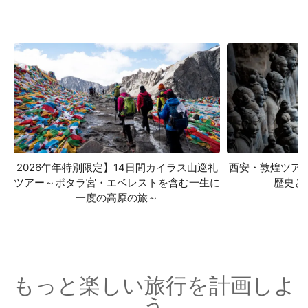
2026午年特別限定】14日間カイラス山巡礼
西安・敦煌ツア
ツアー～ポタラ宮・エベレストを含む一生に
歴史と
一度の高原の旅～
もっと楽しい旅行を計画しよ
う