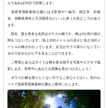
ルであれば30分で到着します。
張家界国家森林公園には土匪洞や一線天、闯王亭、烂船
岩、胡蝶泉瀑布と天河观景台といった多くの見どころがあり
ます。
現在、最も有名な名所はガラスの橋です。橋は2か所の崖の
間をつないでいます。地上300メートルの高さに長さ380メ
ートルの橋がかかっています。足元がガラス張りになってい
るので歩きながら下を見ることができます。
ご希望とあらばガイドは橋を渡る様子を写真やビデオで撮
影します。世界中にあなたの度胸を見せつけましょう！
ガラスの橋を渡りたくない方でもご安心ください。別のル
ートで張家界国家森林公園をご案内いたします。