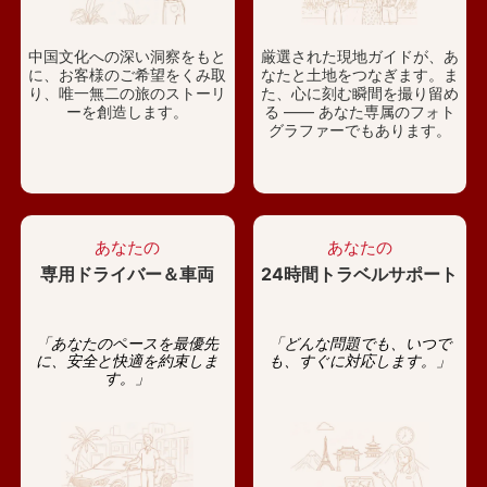
中国文化への深い洞察をもと
厳選された現地ガイドが、あ
に、お客様のご希望をくみ取
なたと土地をつなぎます。ま
り、唯一無二の旅のストーリ
た、心に刻む瞬間を撮り留め
ーを創造します。
る —— あなた専属のフォト
グラファーでもあります。
あなたの
あなたの
専用ドライバー＆車両
24時間トラベルサポート
「あなたのペースを最優先
「どんな問題でも、いつで
に、安全と快適を約束しま
も、すぐに対応します。」
す。」