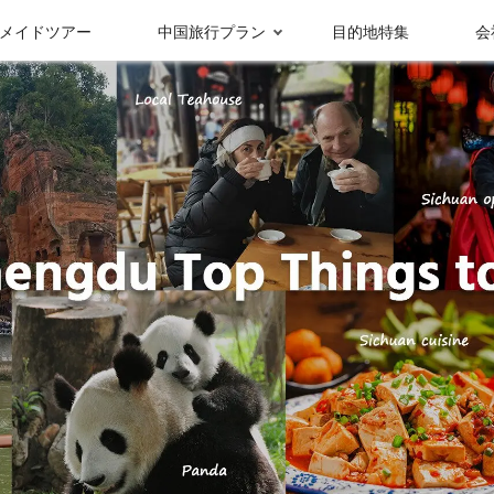
メイドツアー
中国旅行プラン
目的地特集
会
受賞実績＆メディ
グループ情報
ア報
九寨溝
成都