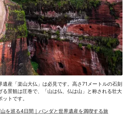
界遺産「楽山大仏」は必見です。高さ71メートルの石刻
げる景観は圧巻で、「山は仏、仏は山」と称される壮大
ポットです。
眉山を巡る4日間｜パンダと世界遺産を満喫する旅