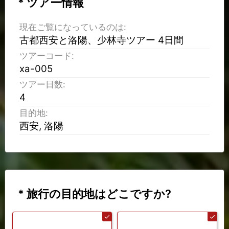
* ツアー情報
現在ご覧になっているのは:
古都西安と洛陽、少林寺ツアー 4日間
ツアーコード:
xa-005
ツアー日数:
4
目的地:
西安, 洛陽
* 旅行の目的地はどこですか?