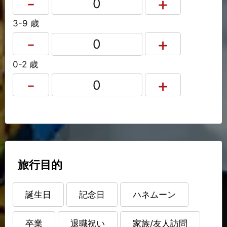
3-9 歳
0-2 歳
旅行目的
誕生日
記念日
ハネムーン
卒業
退職祝い
家族/友人訪問