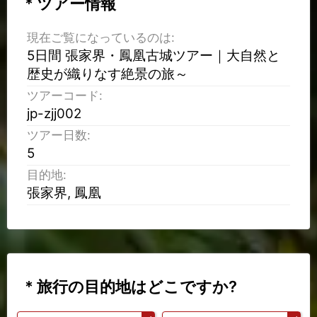
* ツアー情報
現在ご覧になっているのは:
5日間 張家界・鳳凰古城ツアー｜大自然と
歴史が織りなす絶景の旅～
ツアーコード:
jp-zjj002
ツアー日数:
5
目的地:
張家界, 鳳凰
* 旅行の目的地はどこですか?