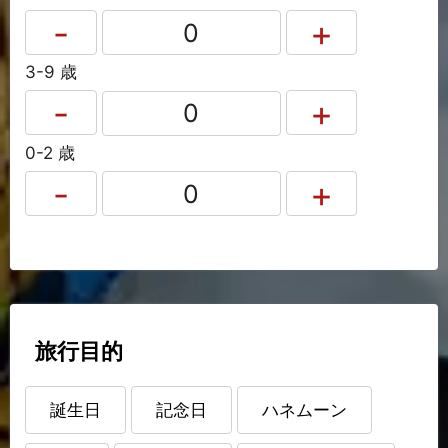
3-9 歳
0-2 歳
旅行目的
誕生日
記念日
ハネムーン