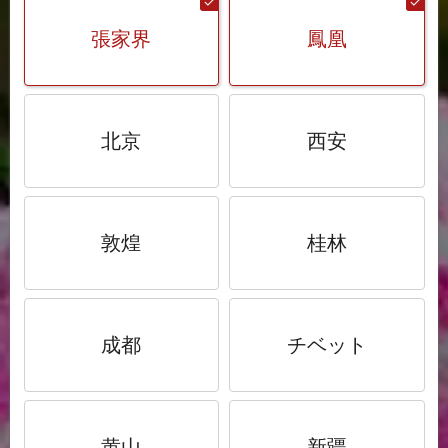
張家界
鳳凰
北京
西安
敦煌
桂林
成都
チベット
黄山
新疆