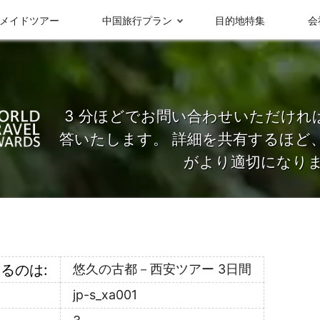
メイドツアー
中国旅行プラン
目的地特集
会
3 分ほどでお問い合わせいただければ
答いたします。 詳細を共有するほど
がより適切になり
受賞実績＆メディ
グループ情報
ア報
九寨溝
成都
るのは:
悠久の古都－西安ツアー 3日間
jp-s_xa001