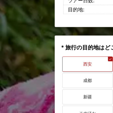
ツアー日数:
目的地:
* 旅行の目的地はど
西安
成都
新疆