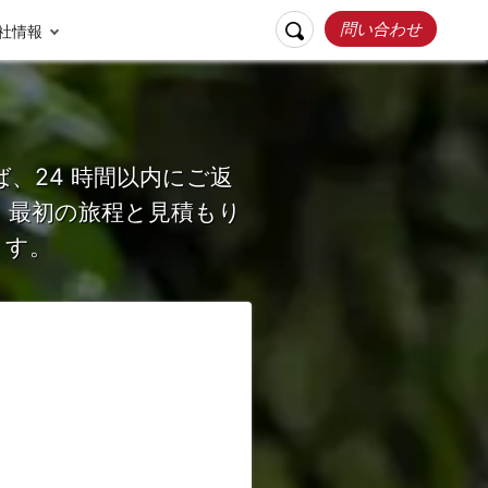
問い合わせ
社情報
、24 時間以内にご返
、最初の旅程と見積もり
ます。
リスポンシブルト
お客様の声
ラベル
張家界
桂林