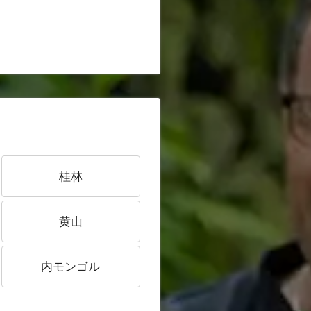
桂林
黄山
内モンゴル