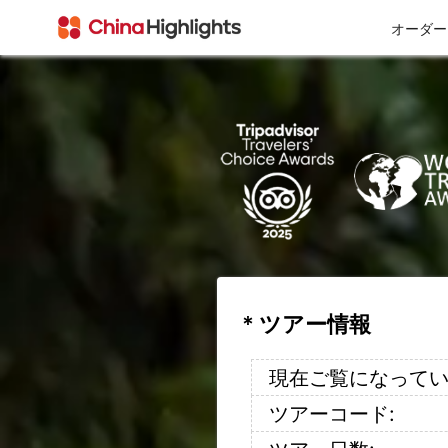
オーダー
会社情報
* ツアー情報
私たちについて
チベット
西安
現在ご覧になってい
ツアーコード: