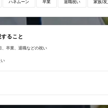
ハネムーン
卒業
退職祝い
家族/
視すること
日、卒業、退職などの祝い
たい