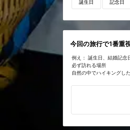
誕生日
記念日
今回の旅行で1番重
例え： 誕生日、結婚記念
必ず訪れる場所
自然の中でハイキングし