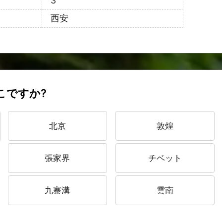
3
西安
こですか?
北京
敦煌
張家界
チベット
九寨溝
雲南