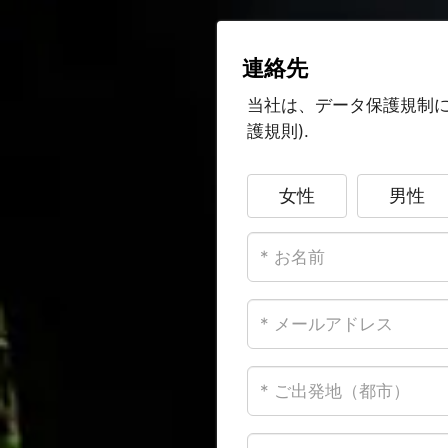
連絡先
当社は、データ保護規制に
護規則).
女性
男性